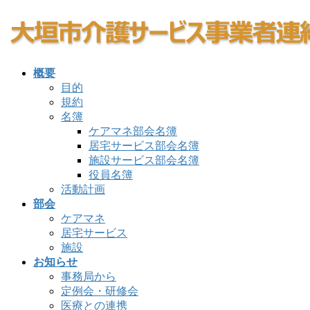
コ
ナ
ン
ビ
テ
ゲ
ン
ー
概要
ツ
シ
目的
へ
ョ
規約
ス
ン
名簿
キ
に
ケアマネ部会名簿
ッ
移
居宅サービス部会名簿
プ
動
施設サービス部会名簿
役員名簿
活動計画
部会
ケアマネ
居宅サービス
施設
お知らせ
事務局から
定例会・研修会
医療との連携