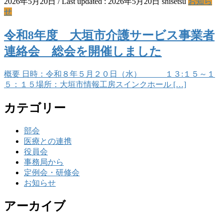
2026年5月20日
/ Last updated :
2026年5月20日
shisetsu
お知ら
せ
令和8年度 大垣市介護サービス事業者
連絡会 総会を開催しました
概要 日時：令和８年５月２０日（水） １３:１５～１
５：１５場所：大垣市情報工房スインクホール […]
カテゴリー
部会
医療との連携
役員会
事務局から
定例会・研修会
お知らせ
アーカイブ