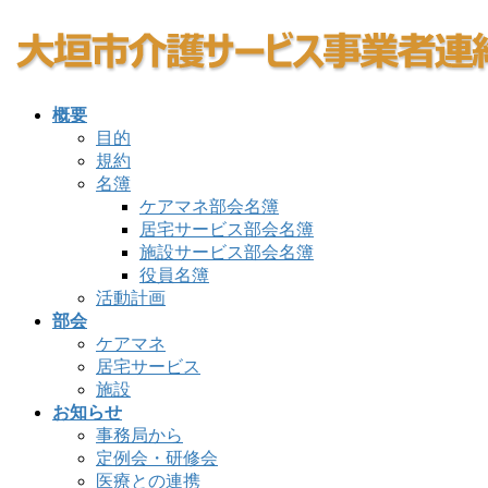
コ
ナ
ン
ビ
テ
ゲ
ン
ー
概要
ツ
シ
目的
へ
ョ
規約
ス
ン
名簿
キ
に
ケアマネ部会名簿
ッ
移
居宅サービス部会名簿
プ
動
施設サービス部会名簿
役員名簿
活動計画
部会
ケアマネ
居宅サービス
施設
お知らせ
事務局から
定例会・研修会
医療との連携