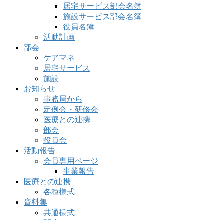
居宅サービス部会名簿
施設サービス部会名簿
役員名簿
活動計画
部会
ケアマネ
居宅サービス
施設
お知らせ
事務局から
定例会・研修会
医療との連携
部会
役員会
活動報告
会員専用ページ
事業報告
医療との連携
各種様式
資料集
共通様式