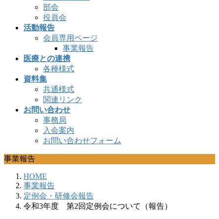
部会
役員会
活動報告
会員専用ページ
事業報告
医療との連携
各種様式
資料集
共通様式
関連リンク
お問い合わせ
事務局
入会案内
お問い合わせフォーム
事業報告
HOME
事業報告
定例会・研修会報告
令和3年度 第2回定例会について（報告）