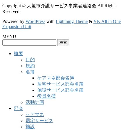
Copyright © 大垣市介護サービス事業者連絡会 All Rights
Reserved.
Powered by
WordPress
with
Lightning Theme
&
VK All in One
Expansion Unit
MENU
検
索:
概要
目的
規約
名簿
ケアマネ部会名簿
居宅サービス部会名簿
施設サービス部会名簿
役員名簿
活動計画
部会
ケアマネ
居宅サービス
施設