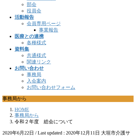
部会
役員会
活動報告
会員専用ページ
事業報告
医療との連携
各種様式
資料集
共通様式
関連リンク
お問い合わせ
事務局
入会案内
お問い合わせフォーム
事務局から
HOME
事務局から
令和２年度 総会について
2020年6月22日
/ Last updated :
2020年12月11日
大垣市介護サ