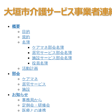
コ
ナ
ン
ビ
テ
ゲ
ン
ー
概要
ツ
シ
目的
へ
ョ
規約
ス
ン
名簿
キ
に
ケアマネ部会名簿
ッ
移
居宅サービス部会名簿
プ
動
施設サービス部会名簿
役員名簿
活動計画
部会
ケアマネ
居宅サービス
施設
お知らせ
事務局から
定例会・研修会
医療との連携