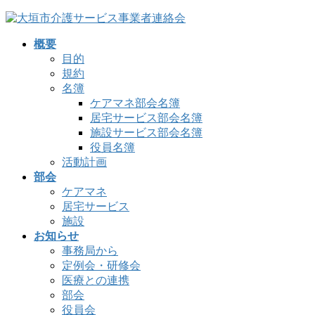
コ
ナ
ン
ビ
概要
テ
ゲ
目的
ン
ー
規約
ツ
シ
名簿
へ
ョ
ケアマネ部会名簿
ス
ン
居宅サービス部会名簿
キ
に
施設サービス部会名簿
ッ
移
役員名簿
プ
動
活動計画
部会
ケアマネ
居宅サービス
施設
お知らせ
事務局から
定例会・研修会
医療との連携
部会
役員会