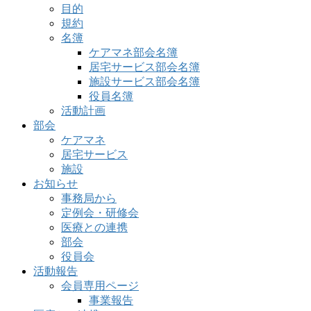
目的
規約
名簿
ケアマネ部会名簿
居宅サービス部会名簿
施設サービス部会名簿
役員名簿
活動計画
部会
ケアマネ
居宅サービス
施設
お知らせ
事務局から
定例会・研修会
医療との連携
部会
役員会
活動報告
会員専用ページ
事業報告