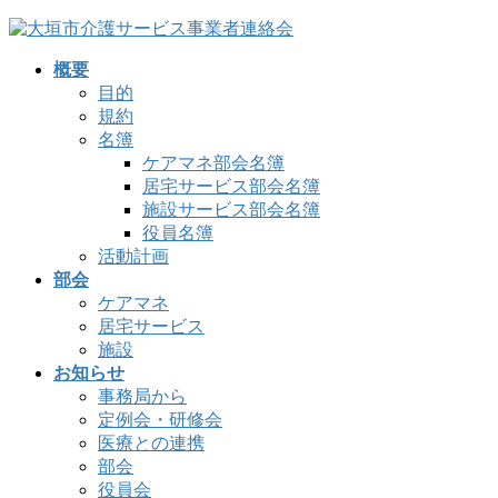
コ
ナ
ン
ビ
概要
テ
ゲ
目的
ン
ー
規約
ツ
シ
名簿
へ
ョ
ケアマネ部会名簿
ス
ン
居宅サービス部会名簿
キ
に
施設サービス部会名簿
ッ
移
役員名簿
プ
動
活動計画
部会
ケアマネ
居宅サービス
施設
お知らせ
事務局から
定例会・研修会
医療との連携
部会
役員会