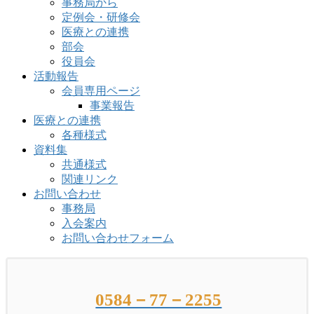
事務局から
定例会・研修会
医療との連携
部会
役員会
活動報告
会員専用ページ
事業報告
医療との連携
各種様式
資料集
共通様式
関連リンク
お問い合わせ
事務局
入会案内
お問い合わせフォーム
0584－77－2255