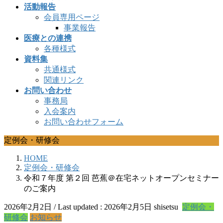
活動報告
会員専用ページ
事業報告
医療との連携
各種様式
資料集
共通様式
関連リンク
お問い合わせ
事務局
入会案内
お問い合わせフォーム
定例会・研修会
HOME
定例会・研修会
令和７年度 第２回 芭蕉＠在宅ネットオープンセミナー
のご案内
2026年2月2日
/ Last updated :
2026年2月5日
shisetsu
定例会・
研修会
お知らせ